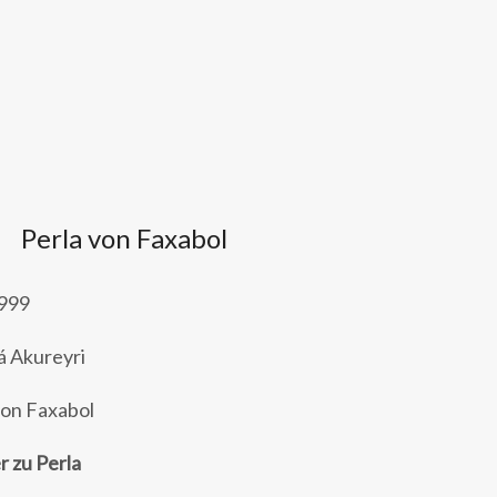
Perla von Faxabol
1999
á Akureyri
on Faxabol
r zu Perla