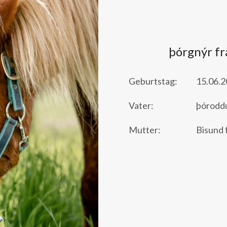
þórgnýr f
Geburtstag:
15.06.
Vater:
þórodd
Mutter:
Bisund 