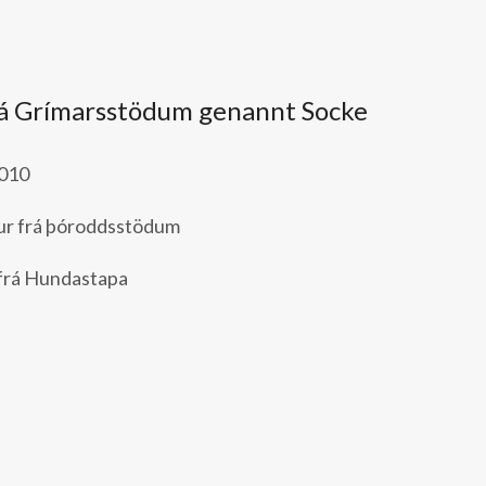
rá Grímarsstödum genannt Socke
2010
ur frá þóroddsstödum
frá Hundastapa