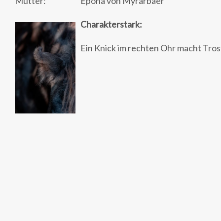
Mutter:
Epona von Myrarbaer
Charakterstark:
Ein Knick im rechten Ohr macht Tro