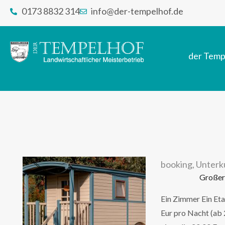
0173 8832 314
info@der-tempelhof.de
der Temp
booking
,
Unterk
Großer
Ein Zimmer Ein Et
Eur pro Nacht (ab